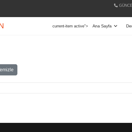
GÜNCE
AN
Ana Sayfa
Der
current-item active">
emizle