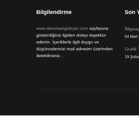
Bilgilendirme
Son Y
www.aliosmangokcan.com
sayfasına
Bilgisa
gösterdiğiniz ilgiden dolayı teşekkür
04 Mart
ederim. İçeriklerle ilgili duygu ve
düşüncelerinizi mail adresim üzerinden
Grafik 
iletebilirsiniz...
19 Şuba