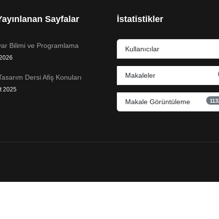
ayınlanan Sayfalar
İstatistikler
yar Bilimi ve Programlama
Kullanıcılar
 2026
Makaleler
Tasarım Dersi Afiş Konuları
t 2025
113
Makale Görüntüleme