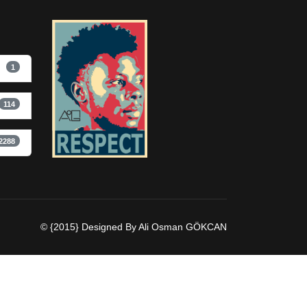
1
114
2288
© {2015} Designed By Ali Osman GÖKCAN