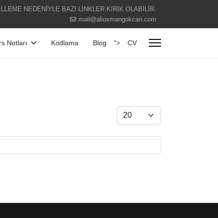
LLEME NEDENİYLE BAZI LİNKLER KIRIK OLABİLİR.
mail@aliosmangokcan.com
s Notları
Kodlama
Blog
CV
">
Göster #