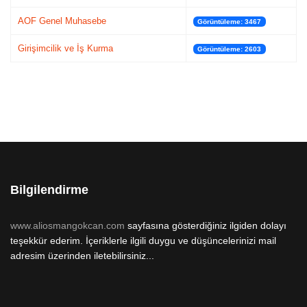
AOF Genel Muhasebe
Görüntüleme: 3467
Girişimcilik ve İş Kurma
Görüntüleme: 2603
Bilgilendirme
www.aliosmangokcan.com
sayfasına gösterdiğiniz ilgiden dolayı
teşekkür ederim. İçeriklerle ilgili duygu ve düşüncelerinizi mail
adresim üzerinden iletebilirsiniz...