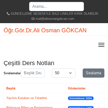
Search
...
GÜNCELLEME NEDENİYLE BAZI LİNKLER KIRIK OLABİLİR.
mail@aliosmangokcan.com
Öğr.Gör.Dr.Ali Osman GÖKCAN
Çeşitli Ders Notları
Başlık Sıralaması
Göster #
Sıralama
Sıralamalar
Başlık
Gösterimler
Yazılım Kurulum ve Yönetimi
Görüntüleme: 9254
Bilgisayar Bilimi ve Programlama
Görüntüleme: 1476