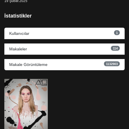
19 Şubat 2025
İstatistikler
1
Kullanıcılar
114
Makaleler
1132903
Makale Görüntüleme