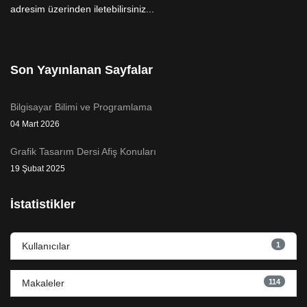
adresim üzerinden iletebilirsiniz...
Son Yayınlanan Sayfalar
Bilgisayar Bilimi ve Programlama
04 Mart 2026
Grafik Tasarım Dersi Afiş Konuları
19 Şubat 2025
İstatistikler
1
Kullanıcılar
114
Makaleler