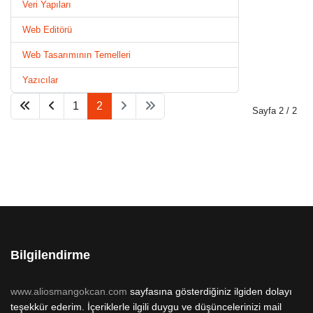
Veri Yapıları
Web Editörü
Web Tasarımının Temelleri
Yazıcılar
1
2
Sayfa 2 / 2
Bilgilendirme
www.aliosmangokcan.com
sayfasına gösterdiğiniz ilgiden dolayı
teşekkür ederim. İçeriklerle ilgili duygu ve düşüncelerinizi mail