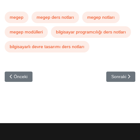
megep
megep ders notları
megep notları
megep modülleri
bilgisayar programcılığı ders notları
bilgisayarlı devre tasarımı ders notları
Önceki makale: Yazıcılar
Sonraki makal
Önceki
Sonraki