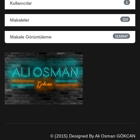
1
Kullanıcılar
114
Makaleler
1132547
Makale Görüntüleme
© {2015} Designed By Ali Osman GÖKCAN