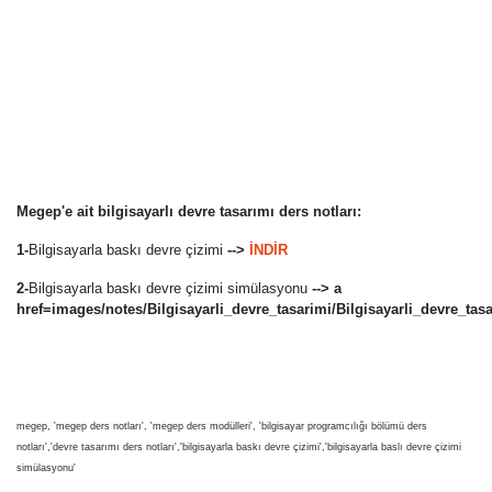
Megep'e ait bilgisayarlı devre tasarımı ders notları:
1-
Bilgisayarla baskı devre çizimi
-->
İNDİR
2-
Bilgisayarla baskı devre çizimi simülasyonu
--> a
href=images/notes/Bilgisayarli_devre_tasarimi/Bilgisayarli_devre_ta
megep, 'megep ders notları', 'megep ders modülleri', 'bilgisayar programcılığı bölümü ders
notları','devre tasarımı ders notları','bilgisayarla baskı devre çizimi','bilgisayarla baslı devre çizimi
simülasyonu'