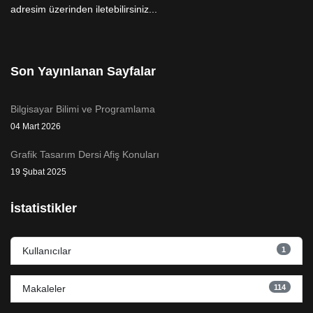
adresim üzerinden iletebilirsiniz...
Son Yayınlanan Sayfalar
Bilgisayar Bilimi ve Programlama
04 Mart 2026
Grafik Tasarım Dersi Afiş Konuları
19 Şubat 2025
İstatistikler
1
Kullanıcılar
114
Makaleler