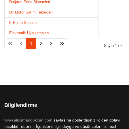
Dağıtım Pano Sistemleri
Dc Motor Sarım Teknikleri
E-Posta Sunucu
Elektronik Uygulamaları
1
2
Sayfa 1 / 2
Bilgilendirme
www.aliosmangokcan.com
sayfasına gösterdiğiniz ilgiden dolayı
teşekkür ederim. İçeriklerle ilgili duygu ve düşüncelerinizi mail