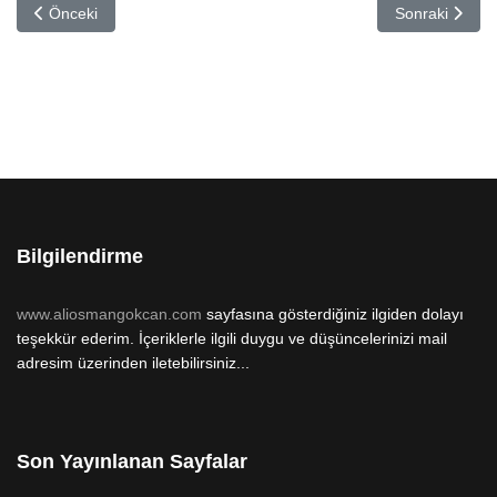
Önceki makale: Baskı Makineleri
Sonraki makal
Önceki
Sonraki
Bilgilendirme
www.aliosmangokcan.com
sayfasına gösterdiğiniz ilgiden dolayı
teşekkür ederim. İçeriklerle ilgili duygu ve düşüncelerinizi mail
adresim üzerinden iletebilirsiniz...
Son Yayınlanan Sayfalar