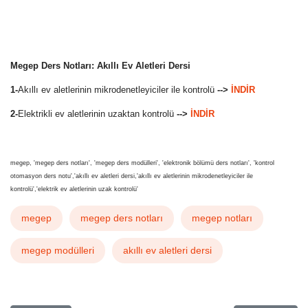
Megep Ders Notları: Akıllı Ev Aletleri Dersi
1-
Akıllı ev aletlerinin mikrodenetleyiciler ile kontrolü
-->
İNDİR
2-
Elektrikli ev aletlerinin uzaktan kontrolü
-->
İNDİR
megep, 'megep ders notları', 'megep ders modülleri', 'elektronik bölümü ders notları', 'kontrol
otomasyon ders notu','akıllı ev aletleri dersi,'akıllı ev aletlerinin mikrodenetleyiciler ile
kontrolü','elektrik ev aletlerinin uzak kontrolü'
megep
megep ders notları
megep notları
megep modülleri
akıllı ev aletleri dersi